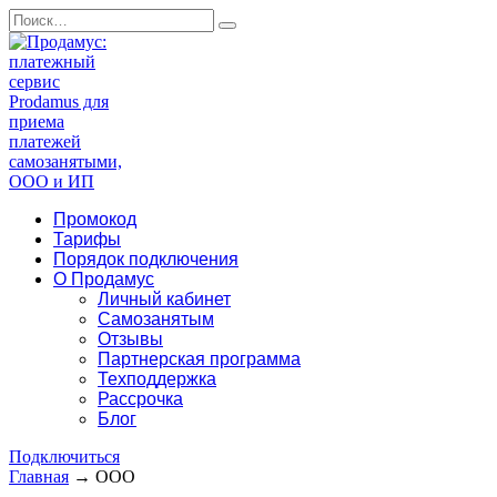
Перейти
Search
к
for:
содержанию
Промокод
Тарифы
Порядок подключения
О Продамус
Личный кабинет
Самозанятым
Отзывы
Партнерская программа
Техподдержка
Рассрочка
Блог
Подключиться
Главная
→
ООО